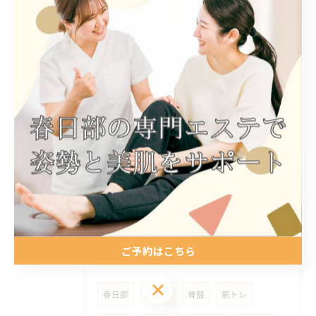
✨フェムセラ✨でヒップケアもできるんです🍑
2025/06/10
耳つぼジュエリーでおしゃれに健康＆美容を！
2025/06/09
✨フェムセラ✨
ご予約はこちら
タグ
Tags
ご予約はこちら
春日部
エステ
骨盤
筋トレ