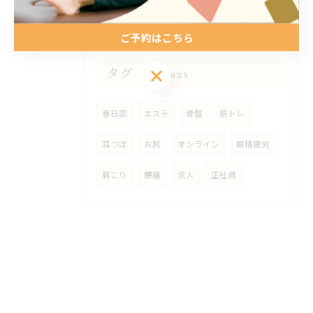
ご予約はこちら
タグ
ご予約はこちら
Tags
春日部
エステ
骨盤
筋トレ
耳つぼ
お尻
オンライン
眼精疲労
肩こり
腰痛
求人
正社員