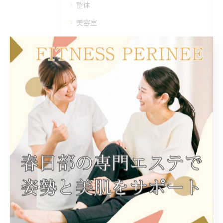
整体
美容室
脱毛
遺品整理
最近の投稿
Recent Posts
2026/04/21
整体で新潟県上越市頸城区百間町の姿勢改善を目指す女性のための美と健康ケア術
2025/06/10
埼玉県春日部市の最新エステ: 美肌とリラクゼーションの新常識