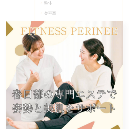
整体
美容室
脱毛
遺品整理
最近の投稿
Recent Posts
2026/04/21
整体で新潟県上越市頸城区百間町の姿勢改善を目指す女性のための美と健康ケア術
2025/06/10
埼玉県春日部市の最新エステ: 美肌とリラクゼーションの新常識