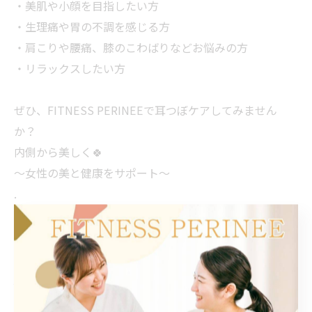
・美肌や小顔を目指したい方
・生理痛や胃の不調を感じる方
・肩こりや腰痛、膝のこわばりなどお悩みの方
・リラックスしたい方
ぜひ、FITNESS PERINEEで耳つぼケアしてみません
か？
内側から美しく🍀
〜女性の美と健康をサポート〜
.
#春日部#埼玉#耳つぼ#耳ツボ#耳つぼジュエリー#耳ツ
ボジュエリー#耳つぼ春日部#耳ツボ春日部#耳つぼジュ
エリー春日部#耳ツボジュエリー春日部#jewelry#耳つぼ
jewelry#mimitsubojewelry#耳つぼセラピー#耳つぼダ
イエット#ダイエット#美肌#リフトアップ#小顔#肩こり