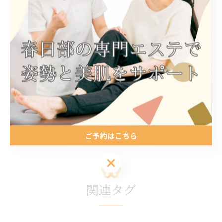
#首こり#腰痛#眼精疲労#自律神経#ストレスケア#おし
ゃれ#ファッション#かわいい#春日部サロン#女性の健康
春日部でダイエット施術を提供
春日部で美肌へ導く施術
を提供
ダイエット
美肌
< 前のページ
一覧に戻る
次のページ >
ご予約はこちら
ご予約はこちら
関連タグ